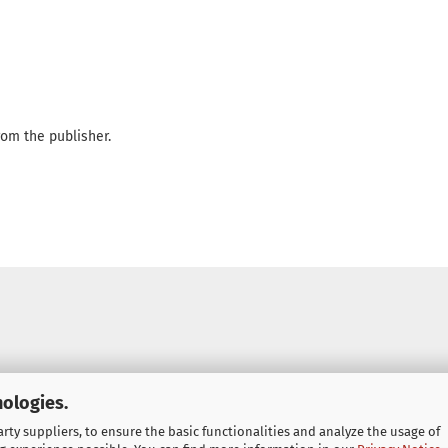
om the publisher.
nologies.
ty suppliers, to ensure the basic functionalities and analyze the usage of