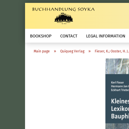
BOOKSHOP
CONTACT
LEGAL INFORMATION
»
»
Main page
Quiqueg Verlag
Fieser, K.; Ooster, H. 