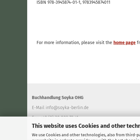
ISBN 978-3945874-01-1, 9783945874011
For more information, please visit the
home page
fr
Buchhandlung Soyka OHG
E-Mail
info@soyka-berlin.de
Fon +49 (0) 30 802 73 41
This website uses Cookies and other tech
Fax +49 (0) 30 802 94 40
We use Cookies and other technologies, also from third-par