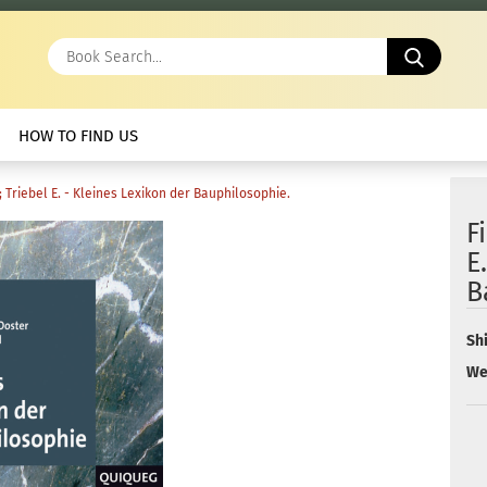
Book
Search.
HOW TO FIND US
J.; Triebel E. - Kleines Lexikon der Bauphilosophie.
F
E
B
Sh
We