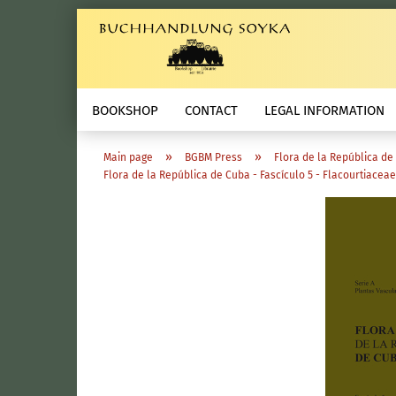
BOOKSHOP
CONTACT
LEGAL INFORMATION
»
»
Main page
BGBM Press
Flora de la República de
Flora de la República de Cuba - Fascículo 5 - Flacourtiace