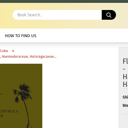
Book
Search.
HOW TO FIND US
»
 Cuba
ae, Haemodoraceae, Haloragacaeae...
F
-
H
H
Sh
We