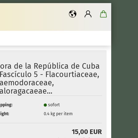
..
lora de la República de Cuba
 Fascículo 5 - Flacourtiaceae,
aemodoraceae,
aloragacaeae...
ipping:
sofort
ight:
0.4
kg per item
15,00 EUR