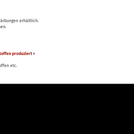
ärbungen erhältlich.
nen.
offen produziert >
offen etc.