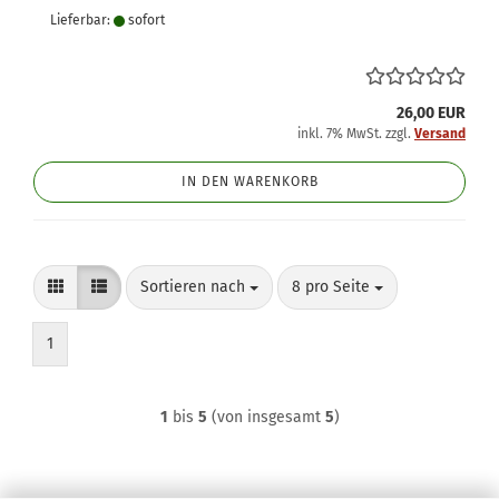
Lieferbar:
sofort
26,00 EUR
inkl. 7% MwSt. zzgl.
Versand
IN DEN WARENKORB
Sortieren nach
pro Seite
Sortieren nach
8 pro Seite
1
1
bis
5
(von insgesamt
5
)