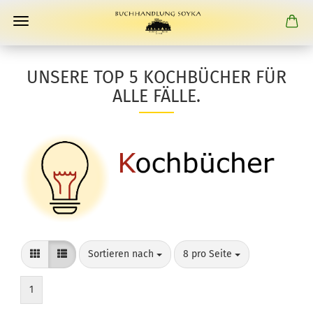
UNSERE TOP 5 KOCHBÜCHER FÜR
ALLE FÄLLE.
Sortieren nach
pro Seite
Sortieren nach
8 pro Seite
1