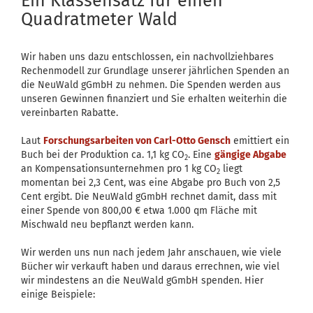
Ein Klassensatz für einen
Quadratmeter Wald
Wir haben uns dazu entschlossen, ein nachvollziehbares
Rechenmodell zur Grundlage unserer jährlichen Spenden an
die NeuWald gGmbH zu nehmen. Die Spenden werden aus
unseren Gewinnen finanziert und Sie erhalten weiterhin die
vereinbarten Rabatte.
Laut
Forschungsarbeiten von Carl-Otto Gensch
emittiert ein
Buch bei der Produktion ca. 1,1 kg CO
. Eine
gängige Abgabe
2
an Kompensationsunternehmen pro 1 kg CO
liegt
2
momentan bei 2,3 Cent, was eine Abgabe pro Buch von 2,5
Cent ergibt. Die NeuWald gGmbH rechnet damit, dass mit
einer Spende von 800,00 € etwa 1.000 qm Fläche mit
Mischwald neu bepflanzt werden kann.
Wir werden uns nun nach jedem Jahr anschauen, wie viele
Bücher wir verkauft haben und daraus errechnen, wie viel
wir mindestens an die NeuWald gGmbH spenden. Hier
einige Beispiele: