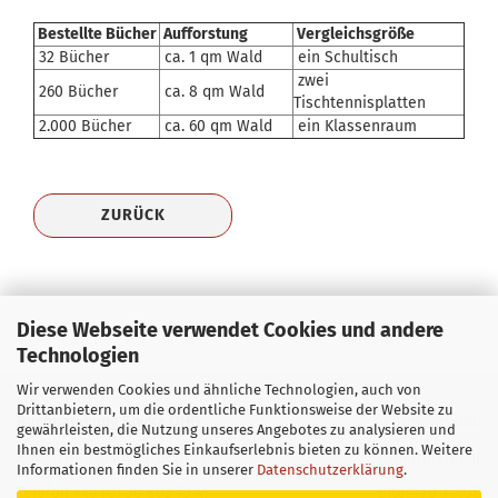
Bestellte Bücher
Aufforstung
Vergleichsgröße
32 Bücher
ca. 1 qm Wald
ein Schultisch
zwei
260 Bücher
ca. 8 qm Wald
Tischtennisplatten
2.000 Bücher
ca. 60 qm Wald
ein Klassenraum
ZURÜCK
Diese Webseite verwendet Cookies und andere
Technologien
Wir verwenden Cookies und ähnliche Technologien, auch von
Drittanbietern, um die ordentliche Funktionsweise der Website zu
Buchhandlung Soyka OHG
Impressum
gewährleisten, die Nutzung unseres Angebotes zu analysieren und
Ihnen ein bestmögliches Einkaufserlebnis bieten zu können. Weitere
E-Mail
info@soyka-berlin.de
Widerrufsrecht
Informationen finden Sie in unserer
Datenschutzerklärung
.
Telefon +49 (0) 30 802 73 41
Sitemap
/
AGB