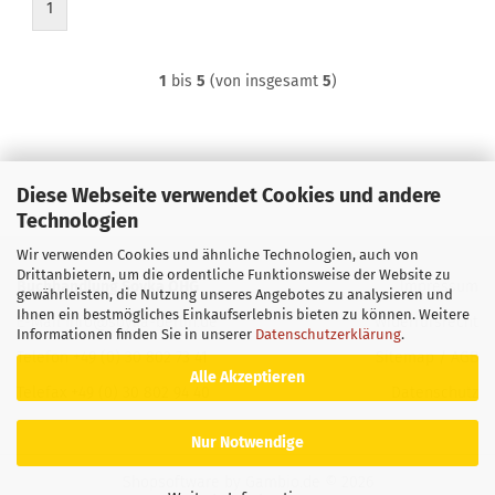
1
1
bis
5
(von insgesamt
5
)
Diese Webseite verwendet Cookies und andere
Technologien
Wir verwenden Cookies und ähnliche Technologien, auch von
Drittanbietern, um die ordentliche Funktionsweise der Website zu
Buchhandlung Soyka OHG
Impressum
gewährleisten, die Nutzung unseres Angebotes zu analysieren und
Ihnen ein bestmögliches Einkaufserlebnis bieten zu können. Weitere
E-Mail
info@soyka-berlin.de
Widerrufsrecht
Informationen finden Sie in unserer
Datenschutzerklärung
.
Telefon +49 (0) 30 802 73 41
Sitemap
/
AGB
Alle Akzeptieren
Telefax +49 (0) 30 802 94 40
Datenschutz
Nur Notwendige
Shopsoftware
by Gambio.de © 2026