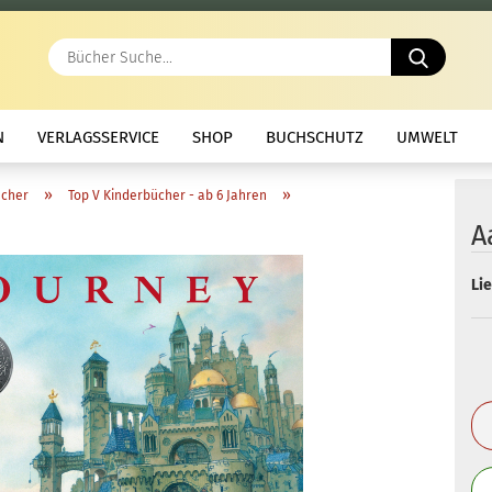
Bücher
Suche..
N
VERLAGSSERVICE
SHOP
BUCHSCHUTZ
UMWELT
»
»
ücher
Top V Kinderbücher - ab 6 Jahren
A
Lie