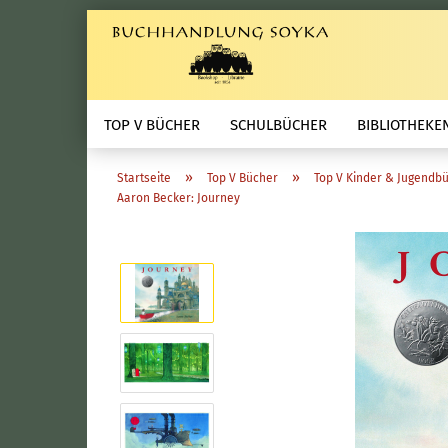
TOP V BÜCHER
SCHULBÜCHER
BIBLIOTHEKE
»
»
Startseite
Top V Bücher
Top V Kinder & Jugendb
Aaron Becker: Journey