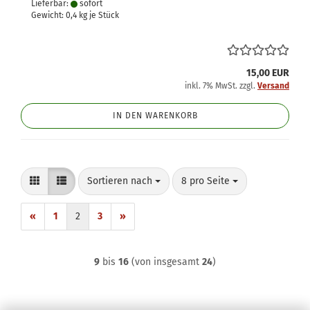
Lieferbar:
sofort
Gewicht:
0,4
kg je Stück
15,00 EUR
inkl. 7% MwSt. zzgl.
Versand
IN DEN WARENKORB
Sortieren nach
pro Seite
Sortieren nach
8 pro Seite
«
1
2
3
»
9
bis
16
(von insgesamt
24
)