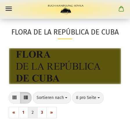
FLORA DE LA REPÚBLICA DE CUBA
Sortieren nach
pro Seite
Sortieren nach
8 pro Seite
«
1
2
3
»