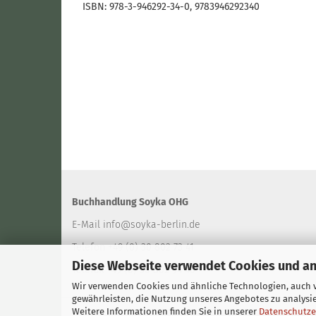
ISBN: 978-3-946292-34-0, 9783946292340
Buchhandlung Soyka OHG
E-Mail
info@soyka-berlin.de
Telefon +49 (0) 30 802 73 41
Diese Webseite verwendet Cookies und a
Telefax +49 (0) 30 802 94 40
Wir verwenden Cookies und ähnliche Technologien, auch v
gewährleisten, die Nutzung unseres Angebotes zu analysi
Weitere Informationen finden Sie in unserer
Datenschutze