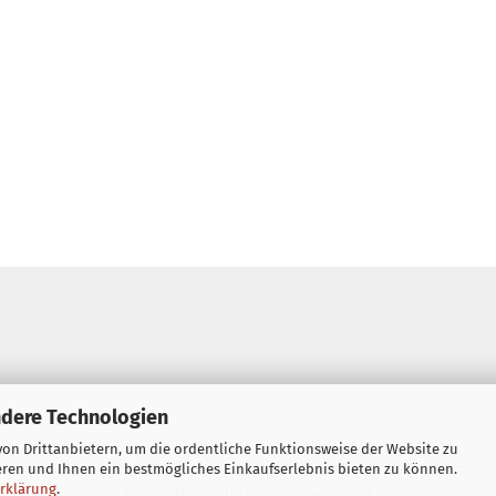
ndere Technologien
on Drittanbietern, um die ordentliche Funktionsweise der Website zu
eren und Ihnen ein bestmögliches Einkaufserlebnis bieten zu können.
rklärung
.
Shopsoftware
by Gambio.de © 2026