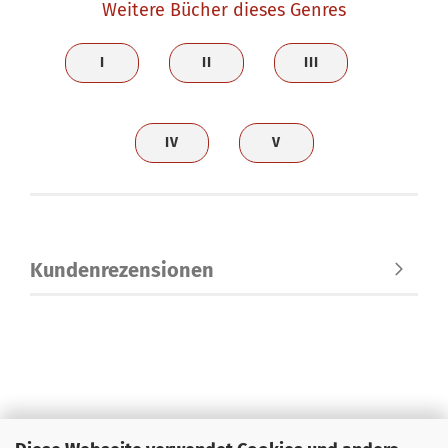
Weitere Bücher dieses Genres
I
II
III
IV
V
Kundenrezensionen