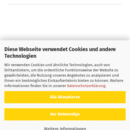
Diese Webseite verwendet Cookies und andere
Technologien
Wir verwenden Cookies und ähnliche Technologien, auch von
Drittanbietern, um die ordentliche Funktionsweise der Website zu
Buchhandlung Soyka OHG
Impressum
gewährleisten, die Nutzung unseres Angebotes zu analysieren und
Ihnen ein bestmögliches Einkaufserlebnis bieten zu können. Weitere
E-Mail
info@soyka-berlin.de
Widerrufsrecht
Informationen finden Sie in unserer
Datenschutzerklärung
.
Telefon +49 (0) 30 802 73 41
Sitemap
/
AGB
Alle Akzeptieren
Telefax +49 (0) 30 802 94 40
Datenschutz
Nur Notwendige
Shopsoftware
by Gambio.de © 2026
Weitere Informationen